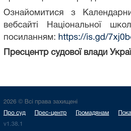
Ознайомитися з Календар
вебсайті Національної шко
посиланням:
https://is.gd/7xj0
Пресцентр судової влади Укра
2026 © Всі права захищені
Про суд
Прес-центр
Громадянам
Пока
v1.38.1