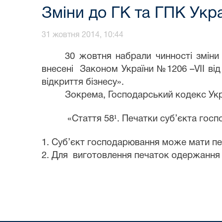
Зміни до ГК та ГПК Укр
31 жовтня 2014, 10:44
30 жовтня набрали чинності зміни
внесені Законом України №1206 –
V
ІІ в
відкриття бізнесу».
Зокрема, Господарський кодекс Укра
«Стаття 58¹. Печатки суб
’
єкта гос
1. Суб
’
єкт господарювання може мати пе
2. Для виготовлення печаток одержання 