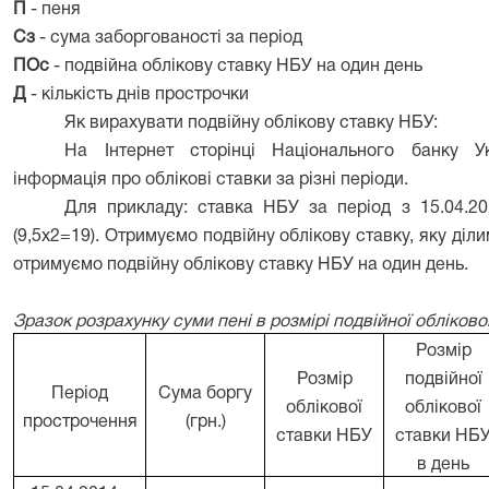
П
- пеня
Сз
- сума заборгованості за період
ПОс
- подвійна облікову ставку НБУ на один день
Д
- кількість днів прострочки
Як вирахувати подвійну облікову ставку НБУ:
На Інтернет сторінці Національного банку Укра
інформація про облікові ставки за різні періоди.
Для прикладу: ставка НБУ за період з 15.04.20
(9,5х2=19). Отримуємо подвійну облікову ставку, яку ділим
отримуємо подвійну облікову ставку НБУ на один день.
Зразок розрахунку суми пені в розмірі подвійної обліков
Розмір
Розмір
подвійної
Період
Сума боргу
облікової
облікової
прострочення
(грн.)
ставки НБУ
ставки НБ
в день