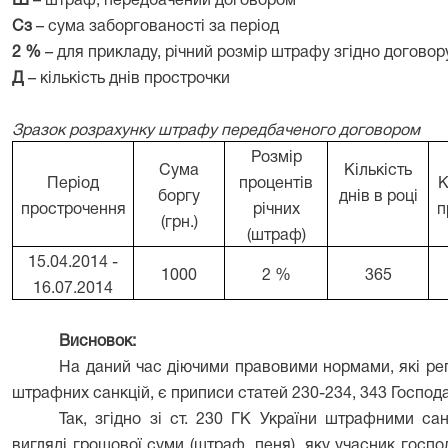
Ш
– штраф, передбачений договором
Сз
– сума заборгованості за період
2 %
– для прикладу, річний розмір штрафу згідно договор
Д
– кількість днів прострочки
Зразок розрахунку штрафу передбаченого договором
Розмір
Сума
Кількість
Період
процентів
К
боргу
днів в році
прострочення
річних
п
(грн.)
(штраф)
15.04.2014 -
1000
2 %
365
16.07.2014
Висновок:
На даний час діючими правовими нормами, які р
штрафних санкцій, є приписи статей 230-234, 343 Господ
Так, згідно зі ст. 230 ГК України штрафними са
вигляді грошової суми (штраф, пеня), яку учасник госп