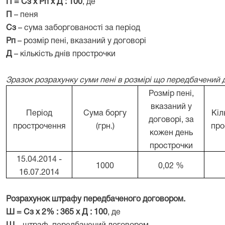
П = Сз х Рп х Д : 100
, де
П
– пеня
Сз
– сума заборгованості за період
Рп
– розмір пені, вказаний у договорі
Д
– кількість днів прострочки
Зразок розрахунку суми пені в розмірі що передбачений
Розмір пені,
вказаний у
Період
Сума боргу
Кіл
договорі, за
прострочення
(грн.)
про
кожен день
прострочки
15.04.2014 -
1000
0,02 %
16.07.2014
Розрахунок штрафу передбаченого договором.
Ш = Сз х 2% : 365 х Д : 100
, де