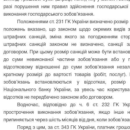
разі порушення ним правил здійснення господарської 
виконання господарського зобов’язання.
Положеннями ст. 231 ГК України визначено розмір 
положень вказано, що законом щодо окремих видів з
штрафних санкцій, зміна якого за погодженням стор
штрафних санкцій законом не визначено, санкції з
договором. При цьому розмір санкцій може бути встано
до суми невиконаної частини зобов’язання або у п
відсотковому відношенні до суми зобов’язання неза
кратному розмірі до вартості товарів (робіт, послуг
зобов’язань встановлюються у відсотках, розмір
Національного банку України, за увесь час користу
відсотків не передбачено законом або договором.
Водночас, відповідно до ч. 6 ст. 232 ГК Ук
прострочення виконання зобов’язання, якщо інше 
припиняється через шість місяців від дня, коли зобов’яз
Поряд з цим, за ст. 343 ГК України, платник грош