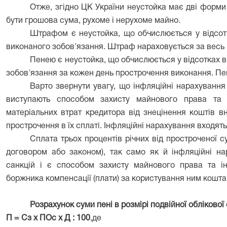
Отже, згідно ЦК України неустойка має дві форм
бути грошова сума, рухоме і нерухоме майно.
Штрафом є неустойка, що обчислюється у відсот
виконаного зобов'язання. Штраф нараховується за весь 
Пенею є неустойка, що обчислюється у відсотках 
зобов'язання за кожен день прострочення виконання. Пен
Варто звернути увагу, що інфляційні нарахуванн
виступають способом захисту майнового права та і
матеріальних втрат кредитора від знецінення коштів в
прострочення в їх сплаті. Інфляційні нарахування входят
Сплата трьох процентів річних від простроченої с
договором або законом), так само як й інфляційні н
санкцій і є способом захисту майнового права та і
боржника компенсації (плати) за користування ним кошта
Розрахунок суми пені в розмірі подвійної облікової
П = Сз х ПОс х Д : 100
,де