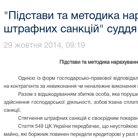
"Підстави та методика на
штрафних санкцій" суддя 
29 жовтня 2014, 09:19
Підстави та методика нарахуван
Однією із форм господарсько-правової відповідал
на контрагента за невиконання чи неналежне виконання 
Разом з відшкодуванням збитків особа, яка поруш
здійснення господарської діяльності, зобов'язана спла
санкції.
Стягнення штрафних санкцій є своєрідним покара
Стаття 549 ЦК України передбачає, що неустойкою
майно, які боржник повинен передати кредиторові у раз