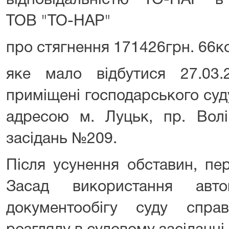
відповідальністю "ТО-НАР" в 
ТОВ "ТО-НАР"
про стягнення 171426грн. 66к
яке мало відбутися 27.03.
приміщені господарського суд
адресою м. Луцьк, пр. Волі
засідань №209.
Після усунення обставин, пе
Засад використання авто
документообігу суду спра