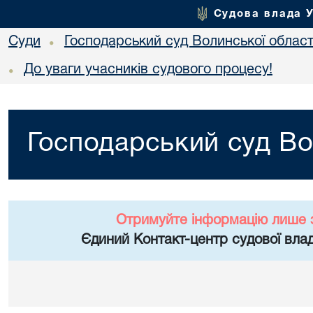
Судова влада 
Суди
Господарський суд Волинської област
•
До уваги учасників судового процесу!
•
Господарський суд Во
Отримуйте інформацію лише 
Єдиний Контакт-центр судової влад