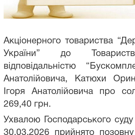
Акціонерного товариства “Д
України” до Товарис
відповідальністю “Бускомп
Анатолійовича, Катюхи Орин
Ігоря Анатолійовича про со
269,40 грн.
Ухвалою Господарського суду 
30.03.2026 прийнято позовну