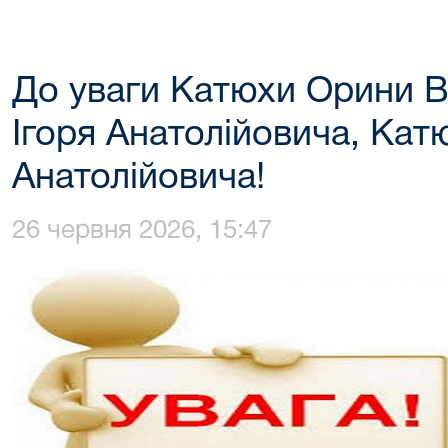
До уваги Катюхи Орини В
Ігоря Анатолійовича, Кат
Анатолійовича!
26 червня 2026, 15:47