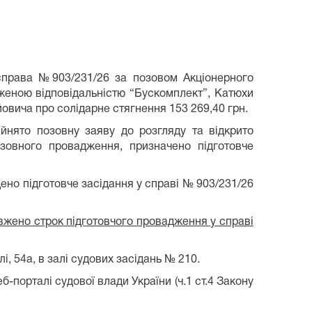
справа №903/231/26 за позовом Акціонерного
женою відповідальністю “Бускомплект”, Катюхи
овича про солідарне стягнення 153 269,40 грн.
ийнято позовну заяву до розгляду та відкрито
овного провадження, призначено підготовче
ено підготовче засідання у справі № 903/231/26
вжено строк підготовчого провадження у справі
і, 54а, в залі судових засідань № 210.
-порталі судової влади України (ч.1 ст.4 Закону