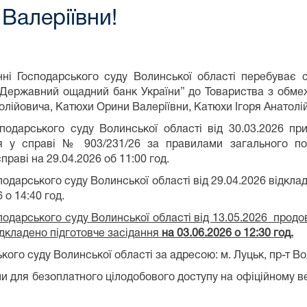
Валеріївни!
ні Господарського суду Волинської області перебуває 
“Державний ощадний банк України” до Товариства з обме
лійовича, Катюхи Орини Валеріївни, Катюхи Ігоря Анатолій
подарського суду Волинської області від 30.03.2026 пр
 у справі № 903/231/26 за правилами загального поз
праві на 29.04.2026 об 11:00 год.
одарського суду Волинської області від 29.04.2026 відклад
 о 14:40 год.
одарського суду Волинської області від 13.05.2026 продо
відкладено підготовче засідання
на 03.06.2026 о 12:30 год.
го суду Волинської області за адресою: м. Луцьк, пр-т Вол
ми для безоплатного цілодобового доступу на офіційному веб