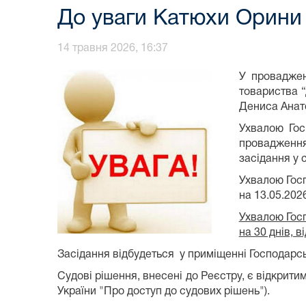
До уваги Катюхи Орини 
14 травня 2026, 16:37
У проваджен
товариства 
Дениса Анато
Ухвалою Гос
провадження
засідання у с
Ухвалою Госп
на 13.05.2026
Ухвалою Госп
на 30 днів, 
Засідання відбудеться у приміщенні Господарсько
Судові рішення, внесені до Реєстру, є відкрити
України "Про доступ до судових рішень").