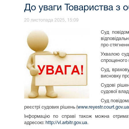
До уваги Товариства з 
20 листопада 2025, 15:09
Суд повідом
відповідаль
про стягненн
Ухвалою суд
спрощеного п
Суд, врахов
висновку про
Судові рішен
судової влад
Суд повідом
реєстрі судових рішень (
www.reyestr.court.gov.ua
Інформацію по справі також можна отримат
адресою:
http://vl.arbitr.gov.ua
.