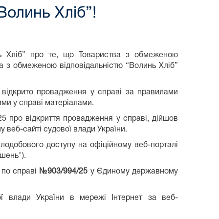
Волинь Хліб”!
ь Хліб” про те, що Товариства з обмеженою
а з обмеженою відповідальністю “Волинь Хліб”
а відкрито провадження у справі за правилами
ми у справі матеріалами.
25 про відкриття провадження у справі, дійшов
 веб-сайті судової влади України.
ілодобового доступу на офіційному веб-порталі
шень").
 по справі
№903/994/25
у Єдиному державному
ї влади України в мережі Інтернет за веб-