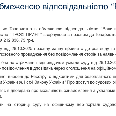
обмеженою відповідальністю “
ляє Товариство з обмеженою відповідальністю “Волин
ністю “ПРОФІ ПРИНТ” звернулося з позовом до Товариств
я 212 836, 73 грн.
у від 28.10.2025 позовну заяву прийнято до розгляду т
озовного провадження без повідомлення сторін за наявни
уючи не отримання відповідачем ухвали суду від 28.10.20
 повідомлення відповідача через оголошення на офіційному
ня, внесені до Реєстру, є відкритими для безоплатного ц
и України (ч.1 ст.4 Закону України "Про доступ до судових рі
ляє відповідача про можливість ознайомлення з ухвалами
).
и на сторінці суду на офіційному веб-порталі судово